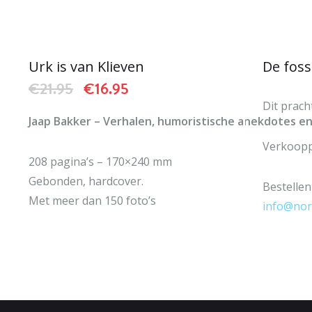
IN WINKELWAGEN
Urk is van Klieven
De foss
Oorspronkelijke prijs was: €21.95.
Huidige prijs is: €16.95.
€
21.95
€
16.95
Dit prach
Jaap Bakker – Verhalen, humoristische anekdotes e
Verkooppr
208 pagina’s – 170×240 mm
Gebonden, hardcover.
Bestellen
Met meer dan 150 foto’s
info@nor