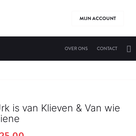
MIJN ACCOUNT
OVER ONS
CONTACT
rk is van Klieven & Van wie
 iene
orspronkelijke
Huidige
25.00