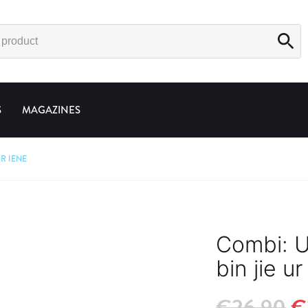
S
MAGAZINES
UR IENE
Combi: U
bin jie ur
O
€
26.90
€