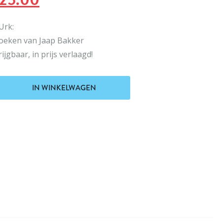
ijs
prijs
Urk:
oeken van Jaap Bakker
as:
is:
ijgbaar, in prijs verlaagd!
26.90.
€25.00.
IN WINKELWAGEN