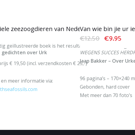
IN WINKELWAGEN
IN WINKELWAG
iele zeezoogdieren van Nederland
Van wie bin jie ur i
Oorspronkeli
Huidi
€
12.50
€
9.95
tig geïllustreerde boek is het resultaat van decennialang 
n gedichten over Urk
WEGENS SUCCES HERD
Jaap Bakker – Over Ur
ijs € 19,50 (incl. verzendkosten € 25,-)
96 pagina’s – 170×240 
 en meer informatie via:
Gebonden, hard cover
thseafossils.com
Met meer dan 70 foto’s