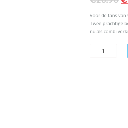
pr
Voor de fans van 
Twee prachtige b
w
nu als combi verkr
€
Combi:
Urk
is
van
Klieven &
Van
wie
bin
jie
ur