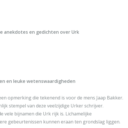
iene
aantal
che anekdotes en gedichten over Urk
namen en leuke wetenswaardigheden
 is een opmerking die tekenend is voor de mens Jaap Bakker.
ijk stempel van deze veelzijdige Urker schrijver.
e vele bijnamen die Urk rijk is. Lichamelijke
ere gebeurtenissen kunnen eraan ten grondslag liggen.