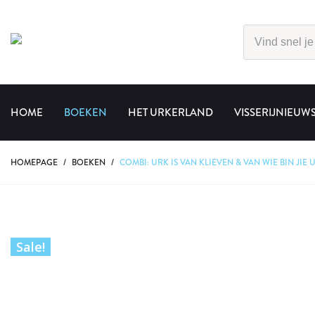
HOME
BOEKEN
HET URKERLAND
VISSERIJNIEUW
HOMEPAGE
/
BOEKEN
/
COMBI: URK IS VAN KLIEVEN & VAN WIE BIN JIE 
Sale!