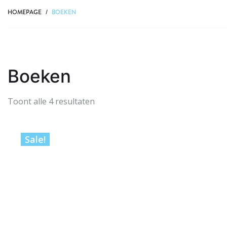
HOMEPAGE
/
BOEKEN
Boeken
Gesorteerd
Toont alle 4 resultaten
op
populariteit
Sale!
IN WINKELWAGEN