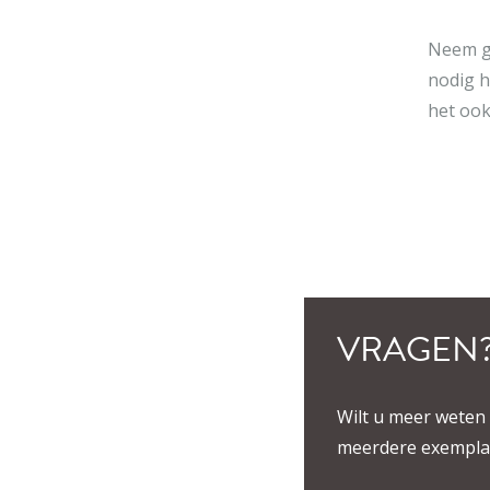
Neem ge
nodig h
het ook
VRAGEN
Wilt u meer weten 
meerdere exemplar