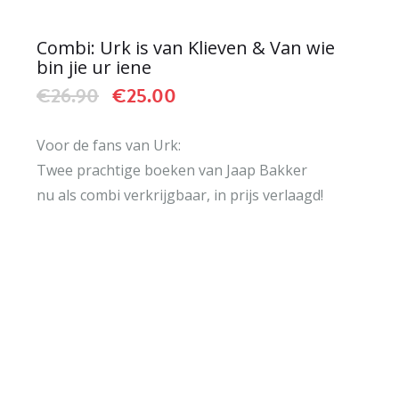
Combi: Urk is van Klieven & Van wie
bin jie ur iene
Oorspronkelijke
Huidige
€
26.90
€
25.00
prijs
prijs
was:
is:
Voor de fans van Urk:
€26.90.
€25.00.
Twee prachtige boeken van Jaap Bakker
nu als combi verkrijgbaar, in prijs verlaagd!