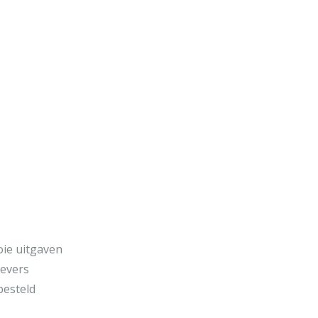
oie uitgaven
gevers
besteld