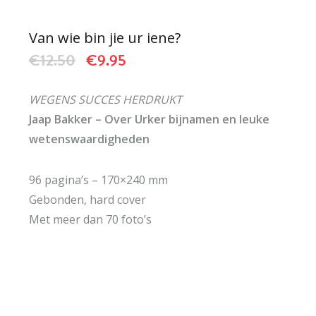
Van wie bin jie ur iene?
Oorspronkelijke
Huidige
€
12.50
€
9.95
prijs
prijs
was:
is:
WEGENS SUCCES HERDRUKT
€12.50.
€9.95.
Jaap Bakker – Over Urker bijnamen en leuke
wetenswaardigheden
96 pagina’s – 170×240 mm
Gebonden, hard cover
Met meer dan 70 foto’s