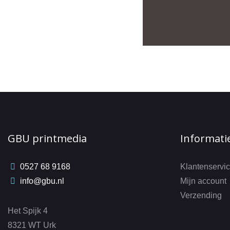
GBU printmedia
Informati
0527 68 9168
Klantenservi
info@gbu.nl
Mijn account
Verzending
Het Spijk 4
8321 WT Urk