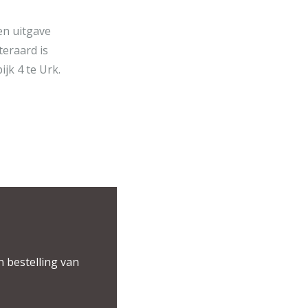
en uitgave
teraard is
jk 4 te Urk.
n bestelling van