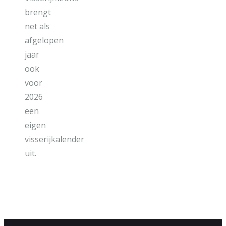
brengt
net als
afgelopen
jaar
ook
voor
2026
een
eigen
visserijkalender
uit.